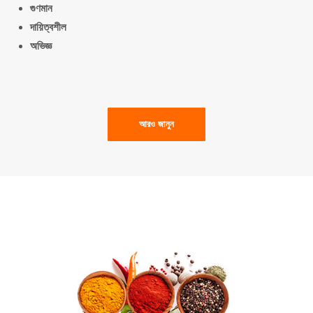
গুণমান
দায়িত্বশীল
অভিজ্ঞ
আরও জানুন