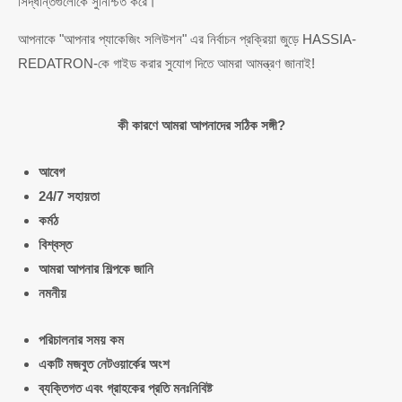
সিদ্ধান্তগুলোকে সুনিশ্চিত করে।
আপনাকে "আপনার প্যাকেজিং সলিউশন" এর নির্বাচন প্রক্রিয়া জুড়ে HASSIA-
REDATRON-কে গাইড করার সুযোগ দিতে আমরা আমন্ত্রণ জানাই!
কী কারণে আমরা আপনাদের সঠিক সঙ্গী?
আবেগ
24/7 সহায়তা
কর্মঠ
বিশ্বস্ত
আমরা আপনার শিল্পকে জানি
নমনীয়
পরিচালনার সময় কম
একটি মজবুত নেটওয়ার্কের অংশ
ব্যক্তিগত এবং গ্রাহকের প্রতি মনঃনিবিষ্ট