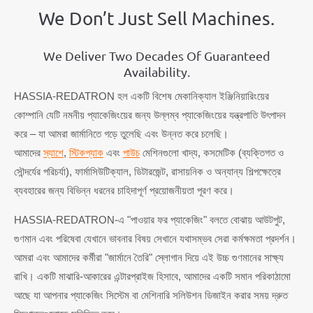
We Don’t Just Sell Machines.
We Deliver Two Decades Of Guaranteed
Availability.
HASSIA-REDATRON হল একটি বিশেষ মেকানিক্যাল ইঞ্জিনিয়ারিংয়ের
কোম্পানি যেটি নমনীয় প্যাকেজিংয়ের জন্য উল্লম্ব প্যাকেজিংয়ের যন্ত্রপাতি উৎপাদন
করে – যা আমরা জার্মানিতে গড়ে তুলেছি এবং উন্নত করে চলেছি।
আমাদের
স্যাশে
,
স্টিকপ্যাক
এবং
পাউচ
মেশিনগুলো খাদ্য, কসমেটিক (ব্যক্তিগত ও
সৌন্দর্যের পরিচর্যা), ফার্মাসিউটিক্যাল, ডিটারজেন্ট, রাসায়নিক ও অন্যান্য শিল্পক্ষেত্রে
ব্যবহারের জন্য বিভিন্ন ধরনের চাহিদাপূর্ণ প্রয়োজনীয়তা পূরণ করে।
HASSIA-REDATRON-এ "পাওয়ার ফর প্যাকেজিং" বলতে বোঝায় আউটপুট,
গুণমান এবং পরিষেবা যেখানে ভাবনার বিষয় সেখানে যথাসম্ভব সেরা কর্মক্ষমতা প্রদর্শন।
আমরা এবং আমাদের কর্মীরা "জার্মানে তৈরি" স্লোগান দিয়ে এই উচ্চ গুণমানের সাক্ষ্য
রাখি। একটি মাঝারি-আকারের এন্টারপ্রাইজ হিসাবে, আমাদের একটি সমান পরিকাঠামো
আছে যা আপনার প্যাকেজিং সিস্টেম বা মেশিনারি সলিউশন ডিজাইন করার সময় দ্রুত