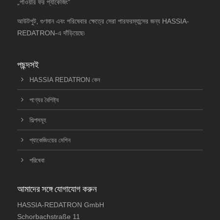
„পাওয়ার ফর প্যাকেজিং“
আউটপুট, গুণমান এবং পরিষেবার ক্ষেত্রে সেরা পারফরম্যান্সের জন্য HASSIA-
REDATRON-এ দাঁড়িয়েছে৷
পছন্দসই
HASSIA REDATRON কেন
পণ্যের বৈশিষ্ট্য
শিল্পসমূহ
প্যাকেজিংয়ের মেশিন
পরিষেবা
আমাদের সঙ্গে যোগাযোগ করুন
HASSIA-REDATRON GmbH
Schorbachstraße 11