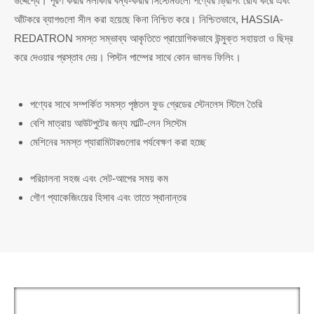
উদ্দেশ্যে। পূরণ করার নলাকার বন্ধ-করার সিস্টেমগুলো পণ্যের ড্রিপিং রোধ করে এবং
আঁটকরে ব্যাগগুলো সীল করা হয়েছে কিনা নিশ্চিত করে। নিশ্চিতভাবে, HASSIA-
REDATRON সমস্ত সম্ভাব্য আকৃতিতে প্রায়োগিকভাবে উন্মুক্ত সহায়তা ও ছিদ্র
করে দেওয়ার প্রস্তাব দেয়। পিস্টন পাম্পের সাথে কোন ভালভ ফিলিং।
পণ্যের সাথে সম্পর্কিত সমস্ত পৃষ্ঠতল ফুড গ্রেডের স্টেনলেস স্টিলে তৈরি
বেশি মাত্রায় আউটপুটের জন্য মাল্টি-লেন সিস্টেম
মেশিনের সমস্ত প্যারামিটারগুলোর পর্যবেক্ষণ করা হচ্ছে
পরিচালনা সহজ এবং সেট-আপের সময় কম
গৌণ প্যাকেজিংয়ের হিসাব এবং তাতে স্থানান্তর