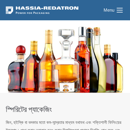
Menu
স্পিরিটের প্যাকেজিং
জিন, হুইস্কি বা ভদকার মতো কম-সান্দ্রতার মাধ্যম যথাযথ এবং শক্তিশালী ফিলিংয়ের