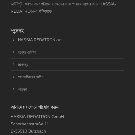
আউটপুট, গুণমান এবং পরিষেবার ক্ষেত্রে সেরা পারফরম্যান্সের জন্য HASSIA-
REDATRON-এ দাঁড়িয়েছে৷
পছন্দসই
HASSIA REDATRON কেন
পণ্যের বৈশিষ্ট্য
শিল্পসমূহ
প্যাকেজিংয়ের মেশিন
পরিষেবা
আমাদের সঙ্গে যোগাযোগ করুন
HASSIA-REDATRON GmbH
Schorbachstraße 11
D-35510 Butzbach