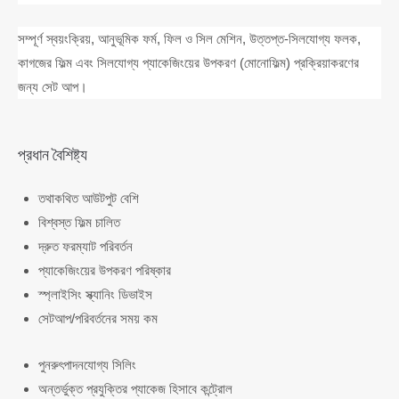
সম্পূর্ণ স্বয়ংক্রিয়, আনুভূমিক ফর্ম, ফিল ও সিল মেশিন, উত্তপ্ত-সিলযোগ্য ফলক,
কাগজের ফিল্ম এবং সিলযোগ্য প্যাকেজিংয়ের উপকরণ (মোনোফিল্ম) প্রক্রিয়াকরণের
জন্য সেট আপ।
প্রধান বৈশিষ্ট্য
তথাকথিত আউটপুট বেশি
বিশ্বস্ত ফিল্ম চালিত
দ্রুত ফরম্যাট পরিবর্তন
প্যাকেজিংয়ের উপকরণ পরিষ্কার
স্প্লাইসিং স্ক্যানিং ডিভাইস
সেটআপ/পরিবর্তনের সময় কম
পুনরুৎপাদনযোগ্য সিলিং
অন্তর্ভুক্ত প্রযুক্তির প্যাকেজ হিসাবে কন্ট্রোল