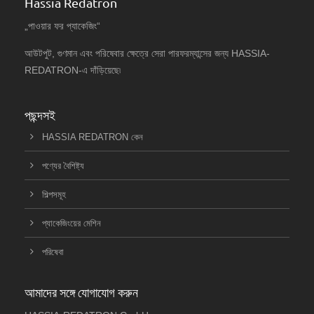
Hassia Redatron
„পাওয়ার ফর প্যাকেজিং“
আউটপুট, গুণমান এবং পরিষেবার ক্ষেত্রে সেরা পারফরম্যান্সের জন্য HASSIA-
REDATRON-এ দাঁড়িয়েছে৷
পছন্দসই
HASSIA REDATRON কেন
পণ্যের বৈশিষ্ট্য
শিল্পসমূহ
প্যাকেজিংয়ের মেশিন
পরিষেবা
আমাদের সঙ্গে যোগাযোগ করুন