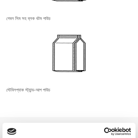
গেবল সিম সহ ব্লক বটম পাউচ
স্টেবিলপ্যাক স্ট্যান্ড-আপ পাউচ