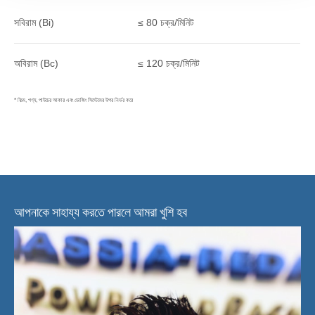
সবিরাম (Bi)
≤ 80 চক্র/মিনিট
অবিরাম (Bc)
≤ 120 চক্র/মিনিট
* ফিল্ম, পণ্য, পাউচের আকার এবং ডোজিং সিস্টেমের উপর নির্ভর করে
আপনাকে সাহায্য করতে পারলে আমরা খুশি হব