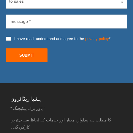
I have read, understand and agree to the
privacy policy
*
SUBMIT
ہشیا-ریڈاٹرون
" پاور براے پیکیجنگ"
کا مطلب ہے پیداوار، معیار اور خدمات کے لحاظ سے بہترین
کارکردگی۔