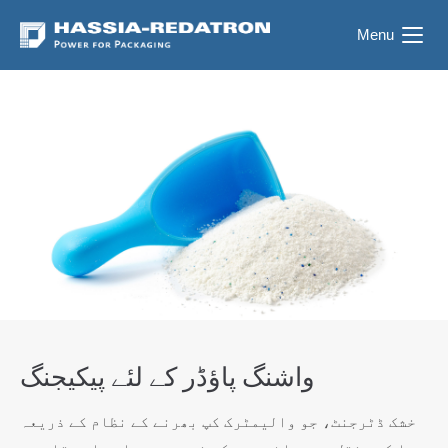
Menu
واشنگ پاؤڈر کے لئے پیکیجنگ
خشک ڈٹرجنٹ، جو والیمٹرک کپ بھرنے کے نظام کے ذریعہ