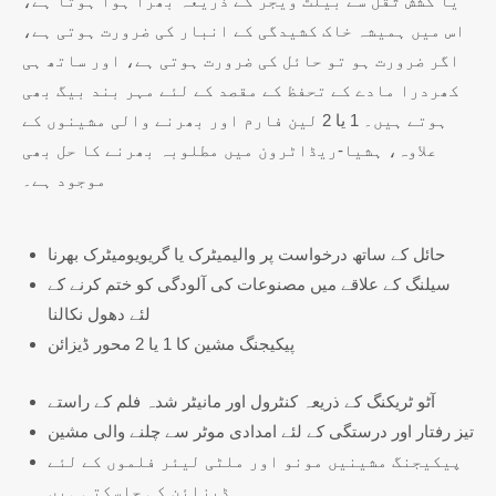
یا کشش ثقل سے بیلٹ ویجر کے ذریعہ بھرا ہوا ہوتا ہے،
اس میں ہمیشہ خاک کشیدگی کے انبار کی ضرورت ہوتی ہے،
اگر ضرورت ہو تو حائل کی ضرورت ہوتی ہے، اور ساتھ ہی
کھردرا مادے کے تحفظ کے مقصد کے لئے مہر بند بیگ بھی
ہوتے ہیں۔ 1 یا 2 لین فارم اور بھرنے والی مشینوں کے
علاوہ، ہشیا-ریڈاٹرون میں مطلوبہ بھرنے کا حل بھی
موجود ہے۔
حائل کے ساتھ درخواست پر والیمیٹرک یا گریویومیٹرک بھرنا
سیلنگ کے علاقے میں مصنوعات کی آلودگی کو ختم کرنے کے
لئے دھول نکالنا
پیکیجنگ مشین کا 1 یا 2 محور ڈیزائن
آٹو ٹریکنگ کے ذریعہ کنٹرول اور مانیٹر شدہ فلم کے راستے
تیز رفتار اور درستگی کے لئے امدادی موٹر سے چلنے والی مشین
پیکیجنگ مشینیں مونو اور ملٹی لیئر فلموں کے لئے
ڈیزائن کی جاسکتی ہیں