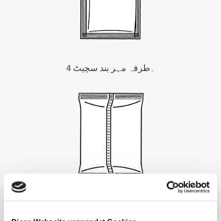
4 ۔طرفہ مہر بند سچیٹ
پاؤچ مشین