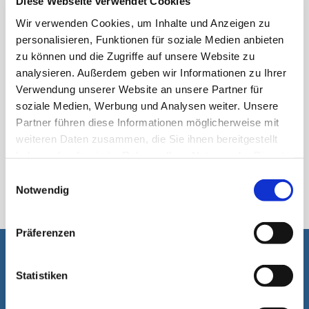
Diese Webseite verwendet Cookies
Wir verwenden Cookies, um Inhalte und Anzeigen zu
personalisieren, Funktionen für soziale Medien anbieten
zu können und die Zugriffe auf unsere Website zu
analysieren. Außerdem geben wir Informationen zu Ihrer
Verwendung unserer Website an unsere Partner für
soziale Medien, Werbung und Analysen weiter. Unsere
Partner führen diese Informationen möglicherweise mit
weiteren Daten zusammen, die Sie ihnen bereitgestellt
haben oder die sie im Rahmen Ihrer Nutzung der Dienste
gesammelt haben.
اسٹک پیک
Einwilligungsauswahl
Notwendig
Präferenzen
آپ کی مدد ہماری لئے خوشی کا باعٖث ہے۔
Statistiken