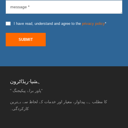
I have read, understand and agree to the
privacy policy
*
SUBMIT
ہشیا-ریڈاٹرون
" پاور براے پیکیجنگ"
کا مطلب ہے پیداوار، معیار اور خدمات کے لحاظ سے بہترین
کارکردگی۔