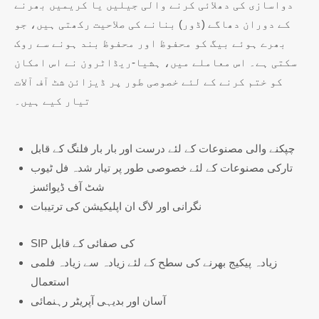
دواسازی کی دھلائی کرنے والی جیلیں یا کریمیں بھرنے
کے دوران دھاگے (ڈور) بنانے کی صلاحیت رکھتی ہیں، جو
بھرے ہوئے بیگ کو محفوظ اور محفوظ بند ہونے سے روک
سکتی ہے۔ اس معاملے میں، ہشیا-ریڈاٹرون نے اس امکان
کو ختم کرنے کے لئے خصوصی طور پر ڈیزائن شٹ آف آلات
تیار کیے ہیں۔
چپکنے والی مصنوعات کے لئے درست اور بار بار فلنگ کے قابل
تارکی مصنوعات کے لئے خصوصی طور پر تیار شدہ فل ٹیوب
شٹ آف ڈیوائسز
نگرانی اور لاگ ان اپلیکیشن کی ترتیبات
SIP کی صفائی کے قابل
زیادہ پیکیج بھرنے کی سطح کے لئے زیادہ سے زیادہ فلمی
استعمال
آسان اور بدیہی آپریٹر رہنمائی