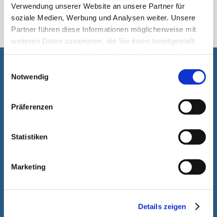
ہماری پیکیجنگ مشینیں۔
Verwendung unserer Website an unsere Partner für
soziale Medien, Werbung und Analysen weiter. Unsere
Partner führen diese Informationen möglicherweise mit
weiteren Daten zusammen, die Sie ihnen bereitgestellt
haben oder die sie im Rahmen Ihrer Nutzung der Dienste
gesammelt haben.
Einwilligungsauswahl
آپ کی مدد ہماری لئے خوشی کا باعٖث ہے۔
Notwendig
Präferenzen
Statistiken
Marketing
Details zeigen