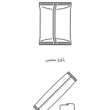
پاؤچ مشین