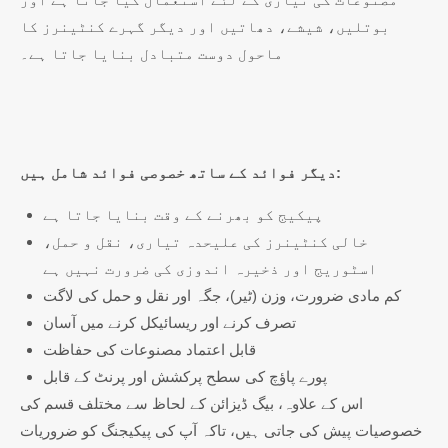
بوتلیں، شیشے، دھاتیں اور دیگر گہرے کنٹینرز کا
ماحول دوست متبادل بنایا جاتا ہے۔
دیگر فوائد کے ساتھ خصوصی فوائد شامل ہیں:
پیکیج کو بھرنے کے وقت بنایا جاتا ہے
خالی کنٹینرز کی علیحدہ تیاری، نقل و حمل،
اسٹوریج اور ذخیرہ اندوزی کی ضرورت نہیں ہے
کم مادی ضرورت، وزن (ٹیر)، جگہ اور نقل و حمل کی لاگت
تصرف کرنے اور ریسائیکل کرنے میں آسان
قابل اعتماد مصنوعات کی حفاظت
پورے پاؤچ کی سطح پرکشش اور پرنٹ کے قابل
اس کے علاوہ، بیگ ڈیزائن کے لحاظ سے مختلف قسم کی
خصوصیات پیش کی جاتی ہیں، تاکہ آپ کی پیکیجنگ کو ضروریات