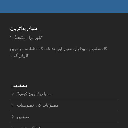
ہشیا-ریڈاٹرون
" پاور براے پیکیجنگ"
کا مطلب ہے پیداوار، معیار اور خدمات کے لحاظ سے بہترین
کارکردگی۔
پسندیدہ
ہسیا ریڈاترون کیوں؟
مصنوعات کی خصوصیات
صنعتیں
پیکیجنگ مشینیں