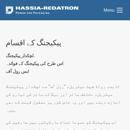
Menu
پیکیجنگ کے اقسام
لچکدار پیکیجنگ.
اس طرح کی پیکیجنگ کے فوائد۔
بس رول آف!
ثابت، رولڈ شیٹ میٹریل، "رول آف" سے لچکدار پیکیجنگ
میٹریل، مختلف سائز اور بیگ کے سائز کی تیاری کی
اجازت دیتے ہیں اور وہ خاص طور پر معقول قیمت کے بھی
ہیں۔
اس پیکیجنگ کو عموما تمام مارکیٹوں میں صارفین کی
مصنوعات کی تیاری کے لئے استعمال کیا جاتا ہے اور