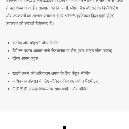
पैकेजिंग को HASSIA-REDATRON की पैकेजिंग मशीनों के साथ अच्छी तरह
से पूरा किया जाता है। तापमान की निगरानी, ​​पोर्शन पैक की सटीक डिपोजिटिंग
और उपकरणों का आसान संचालन हमारे VFFS (
व
र्टिकल
फि
ल
फॉ
र्म
सी
ल)
उपकरण की स्टैंडर्ड विशेषताएं हैं।
सटीक और दोहराने योग्य फिलिंग
विभिन्न पाउच आकार जैसे स्टिकपैक या सैशे (चार साइड सील पाउच)
टीयर ओपन एड्स
खाली करने की अधिकतम क्षमता के लिए कंटूर सीलिंग
अधिकतम दोहराव के लिए मॉनिटर किए गए मशीन पैरामीटर
CIP/SIP सफाई विकल्प के साथ मशीन और डोजिंग