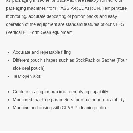
as packaging in sachet or StickPack are reliably fulfilled with
packaging machines from HASSIA-REDATRON. Temperature
monitoring, accurate depositing of portion packs and easy
operation of the equipment are standard features of our VFFS
(
V
ertical
F
ill
F
orm
S
eal) equipment.
Accurate and repeatable filling
Different pouch shapes such as StickPack or Sachet (Four
side seal pouch)
Tear open aids
Contour sealing for maximum emptying capability
Monitored machine parameters for maximum repeatability
Machine and dosing with CIP/SIP cleaning option