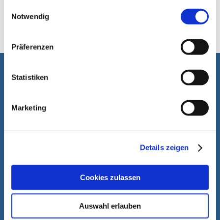
gesammelt haben.
Einwilligungsauswahl
Notwendig
Präferenzen
Statistiken
Es nuestro placer asistirle
Marketing
Details zeigen
Cookies zulassen
Auswahl erlauben