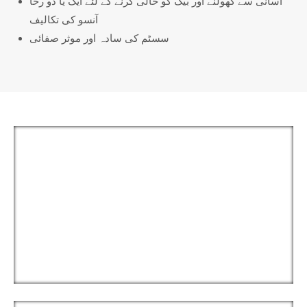
آسانی سے کھولنے اور بیگ کو خالی کرنے کے لئے ایک یا دو رخا
آنسو کی تکالیف
سسٹم کی سادہ اور موثر صفائی