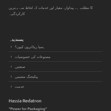
کا مطلب ہے پیداوار، معیار اور خدمات کے لحاظ سے بہترین
کارکردگی۔
پسندیدہ
ہسیا ریڈاترون کیوں؟
مصنوعات کی خصوصیات
صنعتیں
پیکیجنگ مشینیں
خدمت
Hassia Redatron
"Power for Packaging"