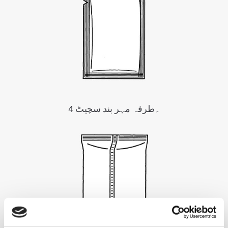
4 ۔طرفہ مہر بند سچیٹ