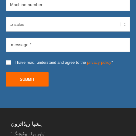
I have read, understand and agree to the
privacy policy
*
SUBMIT
ہشیا-ریڈاٹرون
" پاور براے پیکیجنگ"