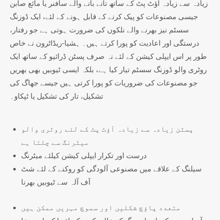
زیادہ سے زیادہ آؤٹ پٹ کے ساتھ تانے بانے والے سافنر یا مائع صابن
جیسی مصنوعات کو پیک کرنے کے قابل ہونے کے لئے، ایک ڈوزنگ
سسٹم نیز بھرنے والے نلکوں کی ضرورت ہوتی ہے جو رفتار،
درستگی اور اعادیت کو پورا کرتے ہیں۔ ہشیا-ریڈاٹرون نے خاص
طور پر اس ایپلی کیشن کے لئے نہ صرف پسٹن ڈرائیو کے ساتھ ایک
روٹری والو ڈوزنگ سسٹم تیار کیا ہے، بلکہ ایسی ٹیوبیں بھی بھریں
جو مصنوعات کی ضروریات کو پورا کرتی ہیں جیسے جھاگ کی
تشکیل، تار کی تشکیل یا ٹپکاو۔
پسٹن زیادہ سے زیادہ آؤٹ پٹ کے لئے روٹری والو
میٹرنگ سے چلتا ہے
درست اور تکرار ایپلی کیشن کیلئے میٹرنگ
سیلنگ کے علاقے میں مصنوعی آلودگی کو روکنے کے لئے شٹ
آف آلہ سے ٹیوبیں بھرنا
متعدد پاؤچ شکلیں اور سموچ مہریں ممکن ہیں