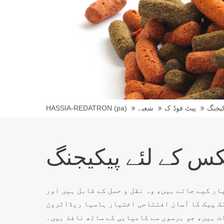
HASSIA-REDATRON (pa)
شعبے
پیٹ فوڈ ک
کیجنگ
س کے لئے پیکیجنگ
ر کیے جاتے ہیں، وہ نقل و حمل کے قابل ہیں اور
ٹک پیک کا آسان افتتاحی اختیار ہاسیا ریڈاٹرون
ت ہیں، جو برسوں سے کامیابی کے ساتھ نافذ ہیں۔