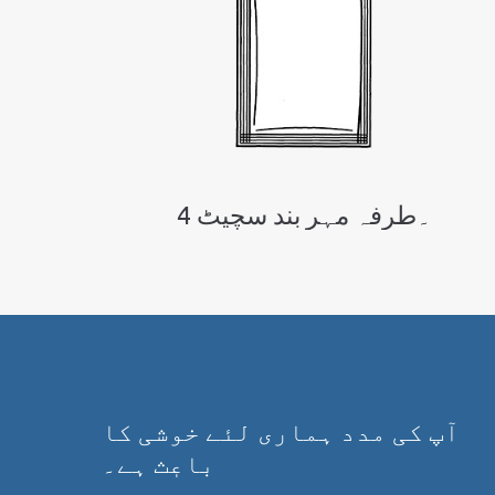
4 ۔طرفہ مہر بند سچیٹ
آپ کی مدد ہماری لئے خوشی کا
باعٖث ہے۔