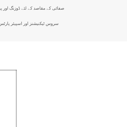
صفائی کے مقاصد کے لئے ڈوزنگ اور 
سروس ٹیکنیشنز اور اسپیئر پارٹس 