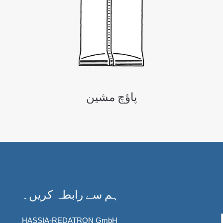
پاؤچ مشین
ہم سے رابطہ کریں۔
HASSIA-REDATRON GmbH