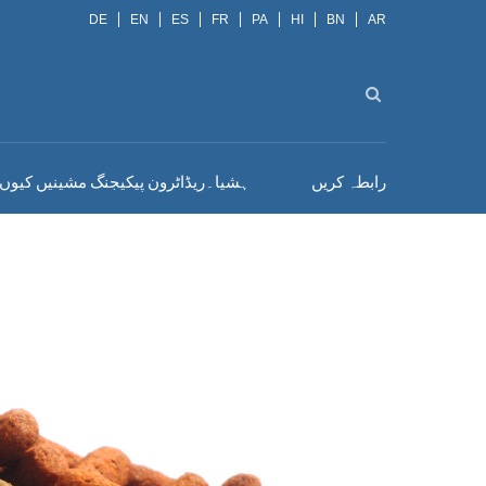
DE
EN
ES
FR
PA
HI
BN
AR
رابطہ کریں
ہشیا۔ریڈاٹرون پیکیجنگ مشینیں کیوں