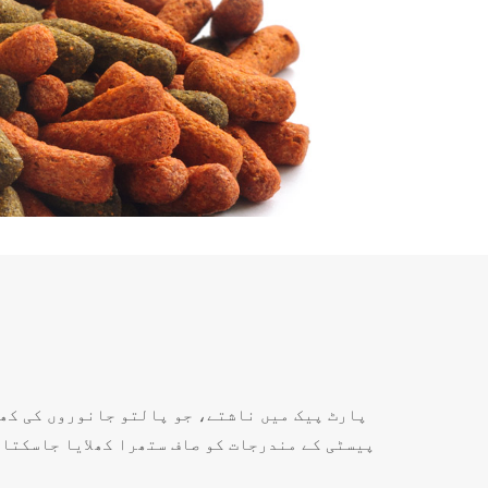
پارٹ پیک میں ناشتے، جو پالتو جانوروں کی کھا
پیسٹی کے مندرجات کو صاف ستھرا کھلایا جاسکتا