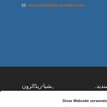
rainer.schmitt@hassia-redatron.com
ندیدہ
ہشیا-ریڈاٹرون
کیوں؟
" پاور براے پیکیجنگ"
Diese Webseite verwende