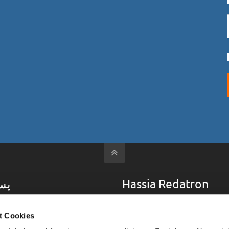
پس
Hassia Redatron
ہسیا ریڈاترون 
"Power for Packaging"
t Cookies