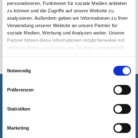
personalisieren, Funktionen für soziale Medien anbieten
zu können und die Zugriffe auf unsere Website zu
analysieren. Außerdem geben wir Informationen zu Ihrer
Verwendung unserer Website an unsere Partner für
soziale Medien, Werbung und Analysen weiter. Unsere
Partner führen diese Informationen möglicherweise mit
weiteren Daten zusammen, die Sie ihnen bereitgestellt
اسٹک پیک
haben oder die sie im Rahmen Ihrer Nutzung der Dienste
gesammelt haben.
Einwilligungsauswahl
Notwendig
آپ کی مدد ہماری لئے خوشی کا باعٖث ہے۔
Präferenzen
Statistiken
Marketing