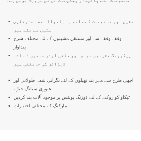
مصنوعات لئے پائیدار پیکیجنگ حل کی ضرورت ہوتی ہے۔
مشین اور مصنوعات کے ساتھ رابطے والے حصے سٹینلیس
سٹیل سے بنے ہیں
وقفے وقفے سے اور مستقل مشینوں کے لئے مختلف شرح
پیداوار
پیکیجنگ مشینیں مونو اور ملٹی لیئر فلموں کے لئے
ڈیزائن کی جاسکتی ہیں
اچھی طرح سے مہر بند تھیلوں کے لئے نگرانی شدہ طولانی اور
عبوری سیلنگ جبڑے
ٹپکاو کو روکنے کے لئے ڈوزنگ یونٹس پر موجود آلات بند کردیں
مارکنگ کے مختلف اختیارات