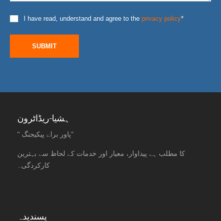
I have read, understand and agree to the
privacy policy
*
SUBMIT
ہشیا-ریڈاٹرون
" پاور براے پیکیجنگ"
کا مطلب ہے پیداوار، معیار اور خدمات کے لحاظ سے بہترین
کارکردگی۔
پسندیدہ