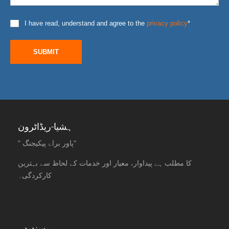
I have read, understand and agree to the
privacy policy
*
SUBMIT
ہشیا-ریڈاٹرون
" پاور براے پیکیجنگ"
کا مطلب ہے پیداوار، معیار اور خدمات کے لحاظ سے بہترین
کارکردگی۔
پسندیدہ