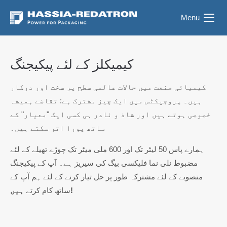
Menu
کیمیکلز کے لئے پیکیجنگ
کیمیائی صنعت میں حالات عالمی سطح پر سخت اور درکار
ہیں۔ پروجیکٹس میں ایک چیز مشترک ہے: تقاضے ہمیشہ
خصوصی ہوتے ہیں اور شاذ و نادر ہی کسی ایک "معیار" کے
ساتھ پورا اتر سکتے ہیں۔
ہمارے پاس 50 لیٹر تک اور 600 ملی میٹر تک چوڑے تھیلے کے لئے
مضبوط نلی نما فلیکسی بیگ کی سیریز ہے۔ آپ کے پیکیجنگ
منصوبے کے لئے مشترکہ طور پر حل تیار کرنے کے لئے ہم آپ کے
ہیں!
ساتھ کام کرتے