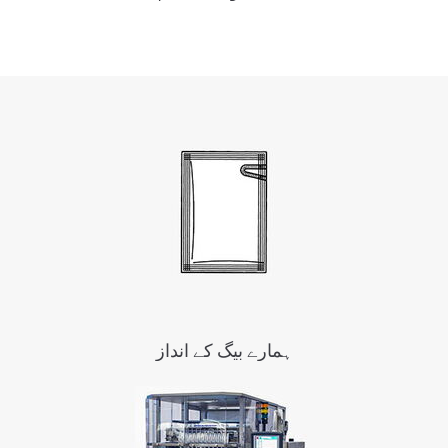
ہمارے بیگ کے انداز