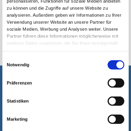
personalisieren, Funktionen für soziale Medien anbieten
zu können und die Zugriffe auf unsere Website zu
analysieren. Außerdem geben wir Informationen zu Ihrer
Verwendung unserer Website an unsere Partner für
soziale Medien, Werbung und Analysen weiter. Unsere
Partner führen diese Informationen möglicherweise mit
اسٹک پیک
weiteren Daten zusammen, die Sie ihnen bereitgestellt
haben oder die sie im Rahmen Ihrer Nutzung der Dienste
gesammelt haben.
Einwilligungsauswahl
Notwendig
آپ کی مدد ہماری لئے خوشی کا باعٖث ہے۔
Präferenzen
Statistiken
Marketing