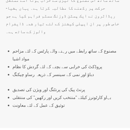
ساتھ ساتھ اس مصنوع کا تیزی سے خراب ہونا اسے مستقل
حرکت پر رکھنے کا مطالبہ کرتا ہے۔ یہاں ہشیا-
ریڈاٹرون نے ایک پسٹن ڈوزنگ سسٹم فراہم کیا ہے جو
خاص طور پر ان ایپلی کیشنز کے لئے تیار شدہ ڈایفرام
والوز کے ساتھ ہے۔
مصنوع کے ساتھ رابطے میں رہنے والے پارٹس کے لئے مزاحم
مواد اشیا
پروڈکٹ کی خرابی سے بچنے کے لئے گردش کا نظام
دباؤ اور نمی کے سینسر کے ذریعہ رساو چیکنگ
پرنٹ پیک کی پرنٹنگ اور ویژن کی تصدیق
بہاو کارٹونرز کیلئے "منتخب کریں اور رکھیں" کی منتقلی
توثیق کے عمل کے لئے معاونت