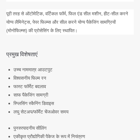
पूरी तरह से ऑटोमेटिक, वर्टिकल फॉर्म, फिल एंड सील मशीन, हीट-सील करने
योग्य लैमिनेट्स, पेपर फिल्म्स और सील करने योग्य पैकेजिंग सामग्रियों
(मोनोफिल्म्स) की प्रोसेसिंग के लिए स्थापित।
प्रमुख विशेषताएं
उच्च नाममात्र आउटपुट
विश्वसनीय फिल्म रन
फास्ट फॉर्मेट बदलाव
साफ पैकेजिंग सामग्री
स्प्लिसिंग स्कैनिंग डिवाइस
लघु सेटअप/फॉर्मेट चेंजओवर समय
पुनरुत्पादनीय सीलिंग
एकीकृत प्रौद्योगिकी पैकेज के रूप में नियंत्रण