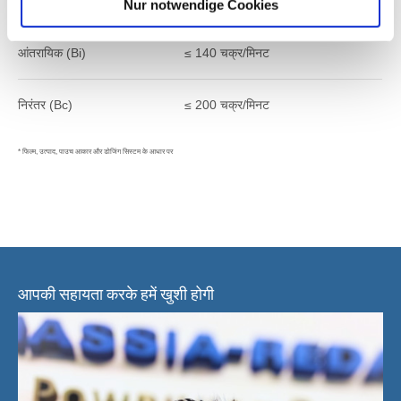
Nur notwendige Cookies
नाममात्र आउटपुट* (DIN 8743):
आंतरायिक (Bi)
≤ 140 चक्र/मिनट
निरंतर (Bc)
≤ 200 चक्र/मिनट
* फिल्म, उत्पाद, पाउच आकार और डोजिंग सिस्टम के आधार पर
आपकी सहायता करके हमें खुशी होगी