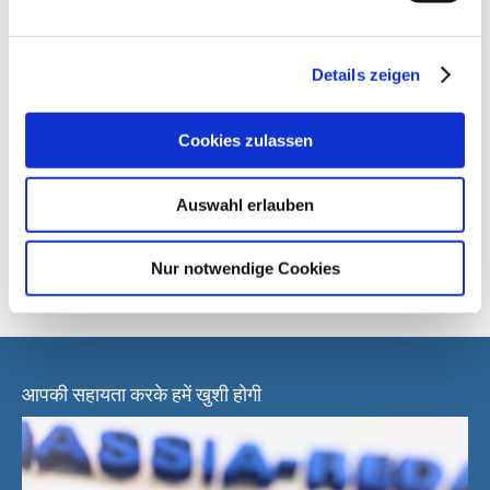
फिल्म का व्यास
अधिकतम 800 मिमी
Details zeigen
नाममात्र आउटपुट* (DIN 8743):
Cookies zulassen
आंतरायिक (Si)
≤ 100 चक्र/मिनट
Auswahl erlauben
* फिल्म, उत्पाद, सैशे आकार और डोजिंग सिस्टम के आधार पर
Nur notwendige Cookies
आपकी सहायता करके हमें खुशी होगी