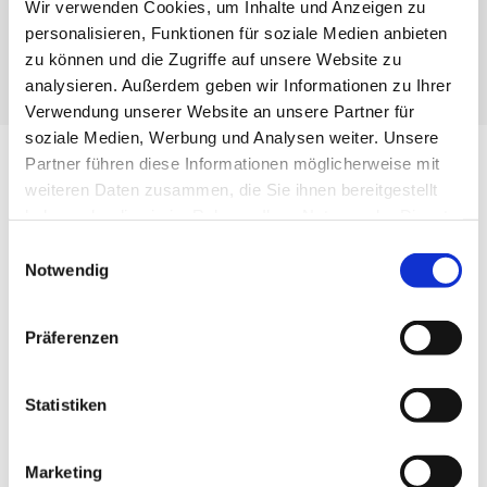
Wir verwenden Cookies, um Inhalte und Anzeigen zu
personalisieren, Funktionen für soziale Medien anbieten
zu können und die Zugriffe auf unsere Website zu
analysieren. Außerdem geben wir Informationen zu Ihrer
Verwendung unserer Website an unsere Partner für
soziale Medien, Werbung und Analysen weiter. Unsere
Partner führen diese Informationen möglicherweise mit
weiteren Daten zusammen, die Sie ihnen bereitgestellt
haben oder die sie im Rahmen Ihrer Nutzung der Dienste
आयाम सैशे/फिल्म
gesammelt haben.
Einwilligungsauswahl
Notwendig
लेन की संख्या, फॉर्मेट के आधार पर
15-लेन तक
फॉर्मेट की चौड़ाई
अधिकतम 600 मिमी
Präferenzen
ड्रा-ऑफ लंबाई
अधिकतम 200 मिमी
Statistiken
फिल्म की चौड़ाई
अधिकतम 1200 मिमी
Marketing