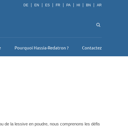
DE
EN
ES
FR
PA
HI
BN
AR
e
Pourquoi Hassia-Redatron ?
Contactez
 ou de la lessive en poudre, nous comprenons les défis