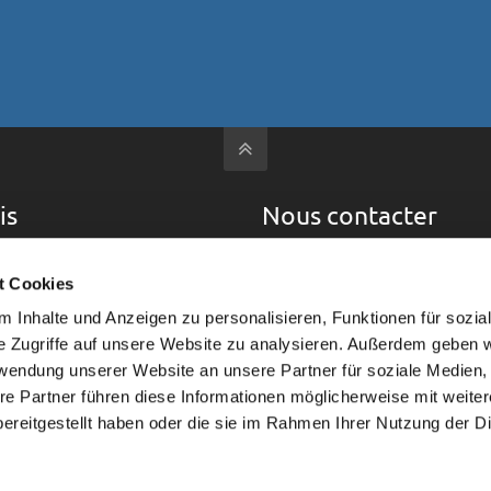
is
Nous contacter
quoi HASSIA REDATRON
HASSIA-REDATRON GmbH
t Cookies
Schorbachstraße 11
téristiques du produit
 Inhalte und Anzeigen zu personalisieren, Funktionen für sozia
D-35510 Butzbach
e Zugriffe auf unsere Website zu analysieren. Außerdem geben w
eurs
info@hassia-redatron.de
rwendung unserer Website an unsere Partner für soziale Medien
re Partner führen diese Informationen möglicherweise mit weite
sitifs d’emballages
ereitgestellt haben oder die sie im Rahmen Ihrer Nutzung der D
ice