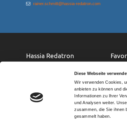
rainer.schmitt@hassia-redatron.com
Hassia Redatron
Favor
Pour
"Power for Packaging"
Diese Webseite verwende
Carac
se distingue chez HASSIA-REDATRON
Wir verwenden Cookies, um
pour les meilleures performances en
anbieten zu können und di
Sect
termes de rendement, de qualité et de
Informationen zu Ihrer Ve
service.
und Analysen weiter. Unse
Dispo
zusammen, die Sie ihnen b
Serv
gesammelt haben.