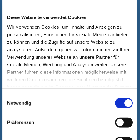
service@hassia-redatron.com
Diese Webseite verwendet Cookies
Ersatzteile
Wir verwenden Cookies, um Inhalte und Anzeigen zu
+49 6033 7474 161
personalisieren, Funktionen für soziale Medien anbieten
spares@hassia-redatron.com
zu können und die Zugriffe auf unsere Website zu
analysieren. Außerdem geben wir Informationen zu Ihrer
Verwendung unserer Website an unsere Partner für
soziale Medien, Werbung und Analysen weiter. Unsere
Kontaktieren Sie uns
Partner führen diese Informationen möglicherweise mit
HASSIA-REDATRON GmbH
weiteren Daten zusammen, die Sie ihnen bereitgestellt
Schorbachstraße 11
haben oder die sie im Rahmen Ihrer Nutzung der Dienste
35510 Butzbach
gesammelt haben.
Einwilligungsauswahl
Deutschland
Notwendig
info@hassia-redatron.com
Präferenzen
Jetzt Support anfordern