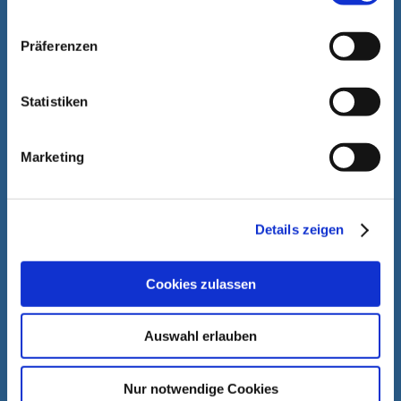
Präferenzen
Vertrieb
+49 170 / 78 60 75 0
Statistiken
Andreas.DeMiguel@hassia-redatron.com
Marketing
Technische Unterstützung
/ WhatsApp +49 160 9694 33 14
service@hassia-redatron.com
Details zeigen
Ersatzteile
Cookies zulassen
+49 6033 7474 161
spares@hassia-redatron.com
Auswahl erlauben
Kontaktieren Sie uns
Nur notwendige Cookies