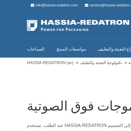
info@hassia-redatron.com
service@hassia-redatron
اع التعبئة والتغليف
مواصفات المنتج
الصناعات
ة
تكنولوجيا التعبئة والتغليف
HASSIA-REDATRON (ar)
موجات فوق الصوتية
عند الطلب، تستخدم HASSIA-REDATRON تقنية الختم بالموجات فوق الصوتية لآلات التغليف المفردة أو متعددة المسارات. هنا، يستوعب الهيكل القوي للماكينة ،بالإضافة إلى التصميم