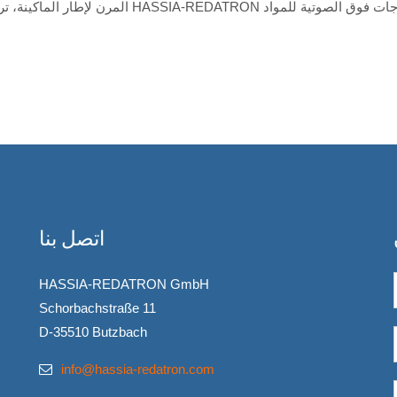
المرن لإطار الماكينة، تركيب مكونات الختم بغض ال
اتصل بنا
HASSIA-REDATRON GmbH
Schorbachstraße 11
D-35510 Butzbach
info@hassia-redatron.com