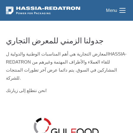
Menu
جدولنا الزمني للمعرض التجاري
المعارض التجارية هي أهم المناسبات الوطنية والدولية لHASSIA-
REDATRON للقاء العملاء والأطراف المهتمة وغيرهم من
المشاركين في السوق. يتم دائما عرض آخر تطورات المنتجات
للشركة.
نحن نتطلع إلى زيارتك!