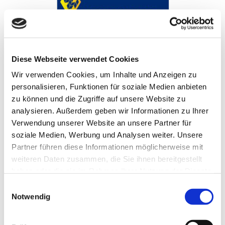
Diese Webseite verwendet Cookies
Wir verwenden Cookies, um Inhalte und Anzeigen zu
pacprocess Middle East Africa 2024
personalisieren, Funktionen für soziale Medien anbieten
zu können und die Zugriffe auf unsere Website zu
pacprocess Middle East Africa 2024, Egypt International
analysieren. Außerdem geben wir Informationen zu Ihrer
Exhibition Center, Egypt,
Verwendung unserer Website an unsere Partner für
soziale Medien, Werbung und Analysen weiter. Unsere
December 3 - 5 2024
Partner führen diese Informationen möglicherweise mit
Hall 1 Booth C41
weiteren Daten zusammen, die Sie ihnen bereitgestellt
haben oder die sie im Rahmen Ihrer Nutzung der Dienste
gesammelt haben.
Einwilligungsauswahl
Notwendig