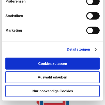
Präferenzen
Statistiken
Marketing
Gulfood Manufacturing 2024
Gulfood Manufacturing, Dubai, UAE,
Details zeigen
5.-7. November 2024
Booth S1-E53
Cookies zulassen
Auswahl erlauben
Nur notwendige Cookies