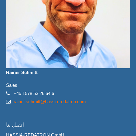
Rainer Schmitt
Sales
+49 1578 53 26 64 6
rainer.schmitt@hassia-redatron.com
اتصل بنا
HASSIA-REDATRON GmbH