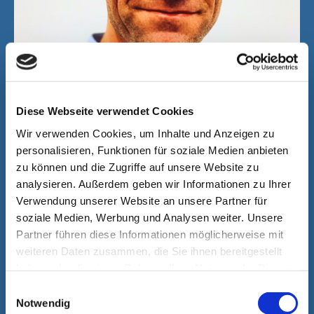
Diese Webseite verwendet Cookies
Wir verwenden Cookies, um Inhalte und Anzeigen zu
personalisieren, Funktionen für soziale Medien anbieten
Rainer Schmitt
zu können und die Zugriffe auf unsere Website zu
Sales
analysieren. Außerdem geben wir Informationen zu Ihrer
+49 1578 53 26 64 6
Verwendung unserer Website an unsere Partner für
soziale Medien, Werbung und Analysen weiter. Unsere
rainer.schmitt@hassia-redatron.com
Partner führen diese Informationen möglicherweise mit
weiteren Daten zusammen, die Sie ihnen bereitgestellt
haben oder die sie im Rahmen Ihrer Nutzung der Dienste
اتصل بنا
gesammelt haben.
Einwilligungsauswahl
HASSIA-REDATRON GmbH
Notwendig