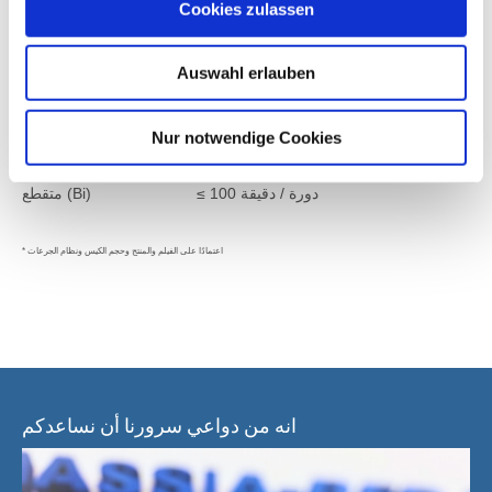
600 مم كحد أقصى
عرض الفيلم
Cookies zulassen
600 مم كحد أقصى
قطر الفيلم
Auswahl erlauben
Nur notwendige Cookies
الناتج الاسمي * (DIN 8743):
≤ 100 دورة / دقيقة
متقطع (Bi)
* اعتمادًا على الفيلم والمنتج وحجم الكيس ونظام الجرعات
انه من دواعي سرورنا أن نساعدكم